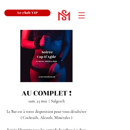
Le club VIP
AU COMPLET !
sam. 25 mai
  |  
Salgesch
Le Bar est à votre disposition pour vous désaltérer
( Cocktails, Alcools, Minérales )
Soirée libertine tous les samedi de 20h00 à 04h00