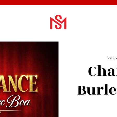
ven. 2
Cha
Burle