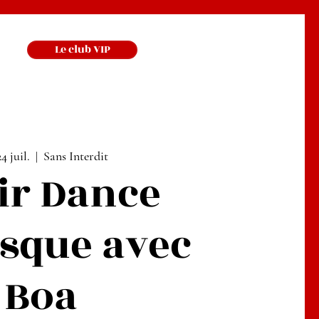
Le club VIP
4 juil.
  |  
Sans Interdit
ir Dance
sque avec
Boa