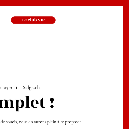
Le club VIP
. 03 mai
  |  
Salgesch
mplet !
 de soucis, nous en aurons plein à te proposer !