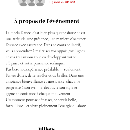
+ 3 autres invités
À propos de l'événement
Le Heels Dance, c’est bien plus qu’une danse : c’est 
une attitude, une présence, une manière d’occuper 
l’espace avec assurance. Dans ce cours collectif, 
vous apprendrez à maîtriser vos appuis, vos lignes 
et vos transitions tout en développant votre 
élégance et votre puissance scénique.
Pas besoin d’expérience préalable — seulement 
l’envie d’oser, de se révéler et de briller. Dans une 
ambiance bienveillante et motivante, chacun·e 
progresse à son rythme, découvre son style et 
gagne en confiance à chaque mouvement.
Un moment pour se dépasser, se sentir belle, 
forte, libre… et vivre pleinement l’énergie du show.
Billets