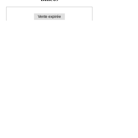
Vente expirée
Type de billet
Ticket d'entrée
Plus d'info
Prix
30.00 CHF
Partager cet événement