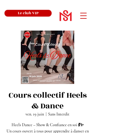
Le club VIP
Cours collectif Heels
& Dance
ven. 19 juin
  |  
Sans Interdit
Heels Dance – Show & Confiance en soi 💃✨
Un cours ouvert à tous pour apprendre à danser en