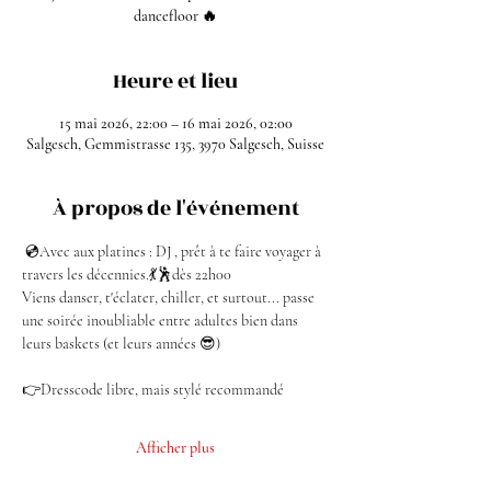
dancefloor 🔥
Heure et lieu
15 mai 2026, 22:00 – 16 mai 2026, 02:00
Salgesch, Gemmistrasse 135, 3970 Salgesch, Suisse
À propos de l'événement
 💿Avec aux platines : DJ , prêt à te faire voyager à 
travers les décennies.💃🕺dès 22h00
Viens danser, t'éclater, chiller, et surtout... passe 
une soirée inoubliable entre adultes bien dans 
leurs baskets (et leurs années 😎)
👉Dresscode libre, mais stylé recommandé
Afficher plus