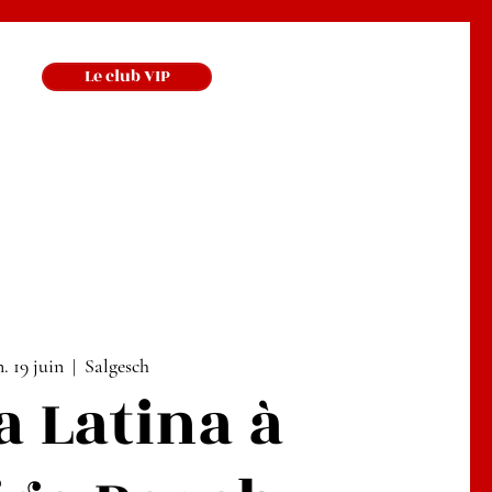
Le club VIP
. 19 juin
  |  
Salgesch
a Latina à