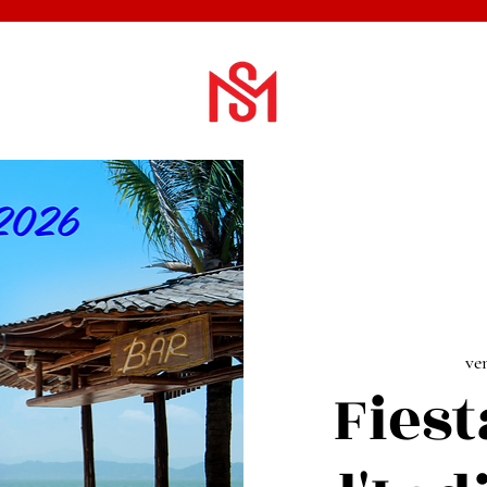
ven
Fiest