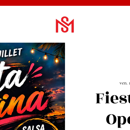
ven. 1
Fies
Op