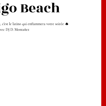
digo Beach
 c'est le latino qui enflammera votre soirée 🔥
vec DJ D. Montañez