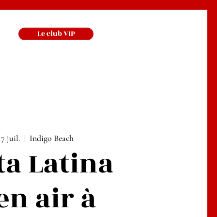
Le club VIP
7 juil.
  |  
Indigo Beach
ta Latina
en air à