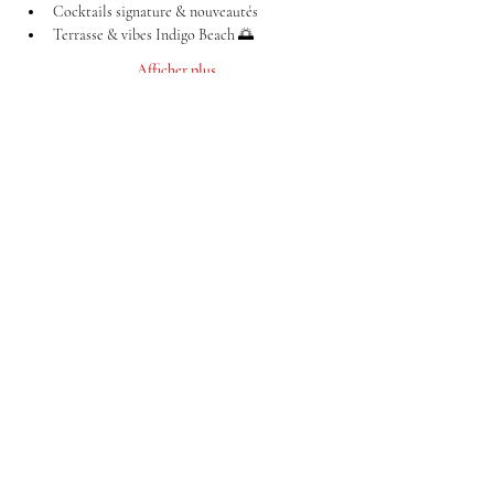
Cocktails signature & nouveautés
Terrasse & vibes Indigo Beach 🌅
Afficher plus
Partager cet événement
Facebook
Instagram
Mentions légales
Notre Charte
Politique de confidentialité
© 2024 SM Créations