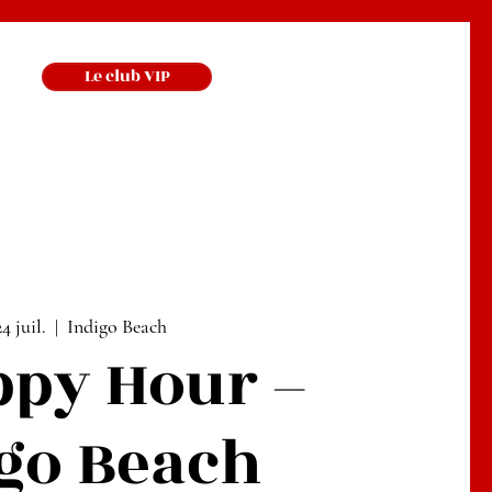
Le club VIP
4 juil.
  |  
Indigo Beach
ppy Hour –
go Beach