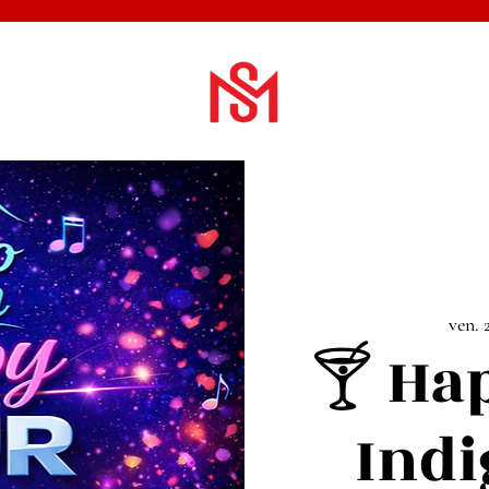
ven. 2
🍸 Ha
Indi