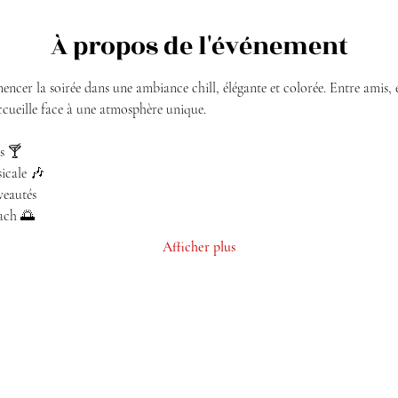
À propos de l'événement
er la soirée dans une ambiance chill, élégante et colorée. Entre amis, 
ccueille face à une atmosphère unique.
s 🍸
cale 🎶
veautés
each 🌅
Afficher plus