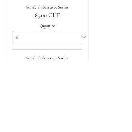
Soirée Shibari avec Sushis
65.00 CHF
Quantité
Soirée Shibari sans Sushis
40.00 CHF
Quantité
Total
0.00 CHF
Passer la commande