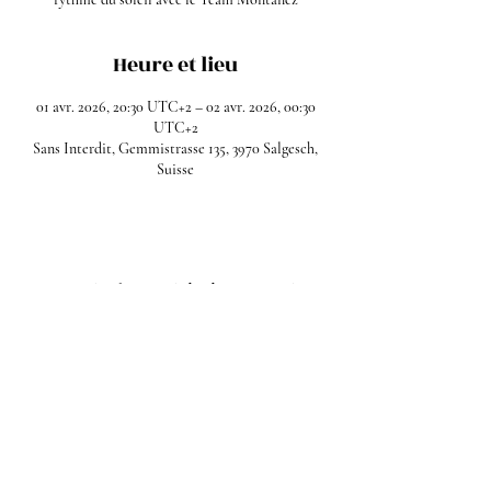
Heure et lieu
01 avr. 2026, 20:30 UTC+2 – 02 avr. 2026, 00:30
UTC+2
Sans Interdit, Gemmistrasse 135, 3970 Salgesch,
Suisse
Partager cet événement
Facebook
Instagram
Mentions légales