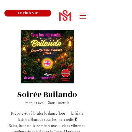
Le club VIP
Soirée Bailando
mer. 01 avr.
  |  
Sans Interdit
Prépare-toi à brûler le dancefloor — la fièvre
latino débarque tous les mercredis 💃
Salsa, bachata, kizomba y mas … viens vibrer au
rythme du soleil avec le Team Montañez