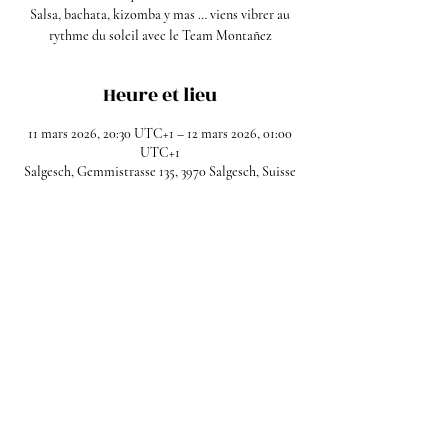
Salsa, bachata, kizomba y mas … viens vibrer au
rythme du soleil avec le Team Montañez
Heure et lieu
11 mars 2026, 20:30 UTC+1 – 12 mars 2026, 01:00
UTC+1
Salgesch, Gemmistrasse 135, 3970 Salgesch, Suisse
Partager cet événement
Facebook
Instagram
Mentions légales