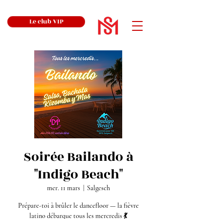
Le club VIP
Soirée Bailando à
"Indigo Beach"
mer. 11 mars
  |  
Salgesch
Prépare-toi à brûler le dancefloor — la fièvre
latino débarque tous les mercredis 💃