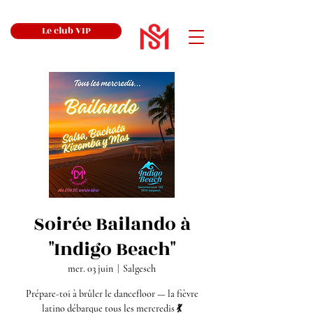
Le club VIP
Soirée Bailando à
"Indigo Beach"
mer. 03 juin
  |  
Salgesch
Prépare-toi à brûler le dancefloor — la fièvre
latino débarque tous les mercredis 💃