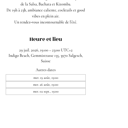
de la Salsa, Bachata et Kizomba.
De 19h à 23h, ambiance caliente, cocktails et good
vibes en plein air.
Un rendez‑vous incontournable de l’été.
Heure et lieu
29 juil. 2026, 19:00 – 23:00 UTC+2
Indigo Beach, Gemmistrasse 135, 3970 Salgesch,
Suisse
Autres dates
mer. 19 août, 19:00
mer. 26 août, 19:00
mer. 02 sept., 19:00
Partager cet événement