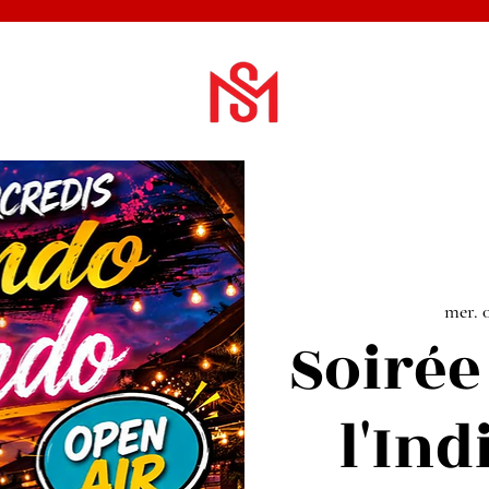
mer. 
Soirée
l'In