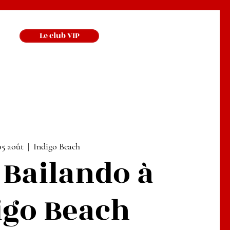
Le club VIP
05 août
  |  
Indigo Beach
 Bailando à
digo Beach