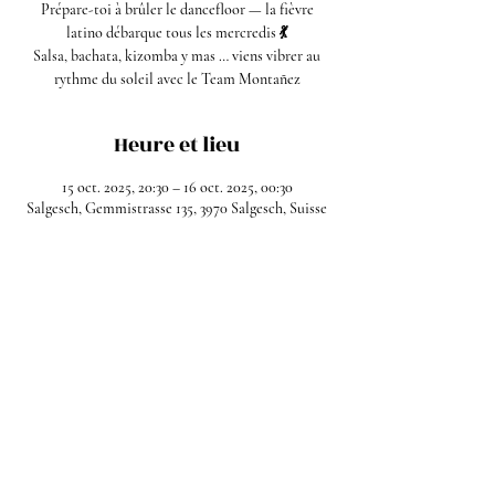
Prépare-toi à brûler le dancefloor — la fièvre
latino débarque tous les mercredis 💃
Salsa, bachata, kizomba y mas … viens vibrer au
rythme du soleil avec le Team Montañez
Heure et lieu
15 oct. 2025, 20:30 – 16 oct. 2025, 00:30
Salgesch, Gemmistrasse 135, 3970 Salgesch, Suisse
Partager cet événement
Facebook
Instagram