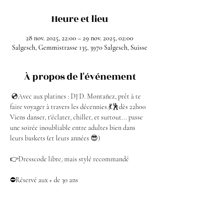
Heure et lieu
28 nov. 2025, 22:00 – 29 nov. 2025, 02:00
Salgesch, Gemmistrasse 135, 3970 Salgesch, Suisse
À propos de l'événement
 💿Avec aux platines : DJ D. Montañez, prêt à te 
faire voyager à travers les décennies.💃🕺dès 22h00
Viens danser, t'éclater, chiller, et surtout... passe 
une soirée inoubliable entre adultes bien dans 
leurs baskets (et leurs années 😎)
👉Dresscode libre, mais stylé recommandé
⛔Réservé aux + de 30 ans