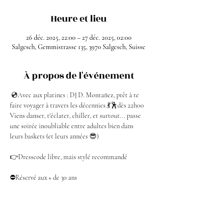
Heure et lieu
26 déc. 2025, 22:00 – 27 déc. 2025, 02:00
Salgesch, Gemmistrasse 135, 3970 Salgesch, Suisse
À propos de l'événement
 💿Avec aux platines : DJ D. Montañez, prêt à te 
faire voyager à travers les décennies.💃🕺dès 22h00
Viens danser, t'éclater, chiller, et surtout... passe 
une soirée inoubliable entre adultes bien dans 
leurs baskets (et leurs années 😎)
👉Dresscode libre, mais stylé recommandé
⛔Réservé aux + de 30 ans