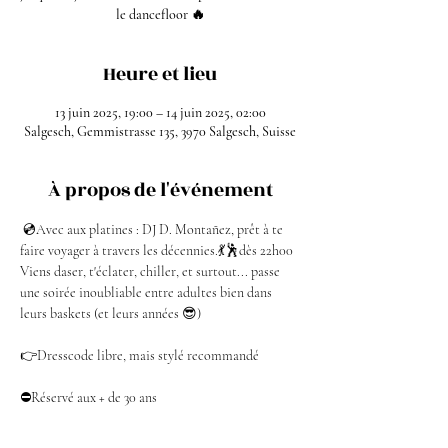
le dancefloor 🔥
Heure et lieu
13 juin 2025, 19:00 – 14 juin 2025, 02:00
Salgesch, Gemmistrasse 135, 3970 Salgesch, Suisse
À propos de l'événement
 💿Avec aux platines : DJ D. Montañez, prêt à te 
faire voyager à travers les décennies.💃🕺dès 22h00
Viens daser, t'éclater, chiller, et surtout... passe 
une soirée inoubliable entre adultes bien dans 
leurs baskets (et leurs années 😎)
👉Dresscode libre, mais stylé recommandé
⛔Réservé aux + de 30 ans