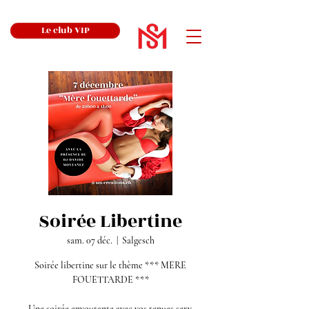
Le club VIP
Soirée Libertine
sam. 07 déc.
  |  
Salgesch
Soirée libertine sur le thème *** MERE
FOUETTARDE ***
Une soirée envoutante avec vos tenues sexy.