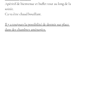
Apéritif de bienvenue et buffet tout au long de la 
soirée.
Ca va être chaud bouillant.
Il y a toujours la possibilité de dormir sur place 
dans des chambres aménagées.
A tout bientôt Gene et Marco
Partager cet événement
Facebook
Instagram
Mentions légales