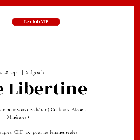
Le club VIP
. 28 sept.
  |  
Salgesch
e Libertine
ion pour vous désaltérer ( Cocktails, Alcools,
Minérales )
uples, CHF 30.- pour les femmes seules