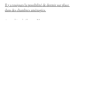
Il y a toujours la possibilité de dormir sur place 
dans des chambres aménagées.
A tout bientôt Gene et Marco
Partager cet événement
Facebook
Instagram
Mentions légales
Notre Charte
Politique de confidentialité