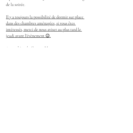
de la soirée.
Il y a toujours la possibilité de dormir sur place 
dans des chambres aménagées, si vous êtes 
intéressés, merci de nous aviser au plus tard le 
jeudi avant l'évènement 😉.
A tout bientôt Gene et Marco
Afficher plus
Partager cet événement
Facebook
Instagram