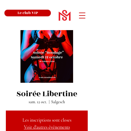
Le club VIP
Soirée Libertine
sam. 12 oct.
  |  
Salgesch
Les inscriptions sont closes
Voir d'autres événements