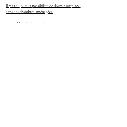
Il y a toujours la possibilité de dormir sur place 
dans des chambres aménagées.
A tout bientôt Gene et Marco
Partager cet événement
Facebook
Instagram
Mentions légales
Notre Charte
Politique de confidentialité