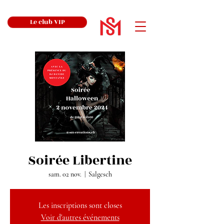
Le club VIP
Soirée Libertine
sam. 02 nov.
  |  
Salgesch
Les inscriptions sont closes
Voir d'autres événements