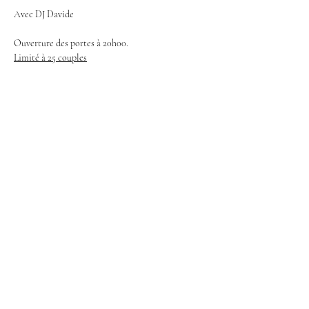
Avec DJ Davide
Ouverture des portes à 20h00.
Limité à 25 couples
Afficher plus
Partager cet événement
Facebook
Instagram
Mentions légales
Notre Charte