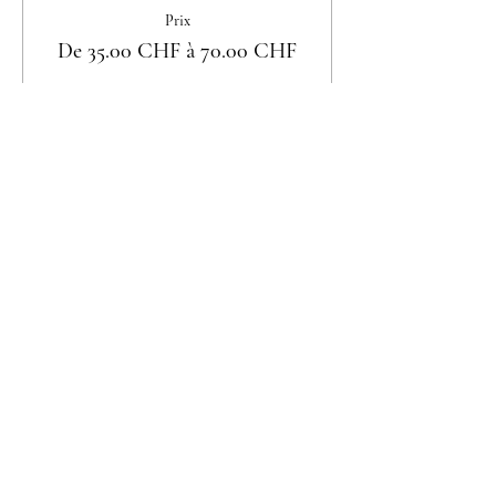
Prix
De 35.00 CHF à 70.00 CHF
Femme seule
35.00 CHF
Couple
70.00 CHF
Partager cet événement