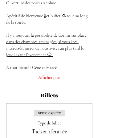
Ouverture des portes à 20h00.
Apéritif de bienvenue 🍾et buffet 🍮 tout au long 
de la soirée.
Il y a toujours la possibilité de dormir sur place 
dans des chambres aménagées, si vous êtes 
intéressés, merci de nous aviser au plus tard le 
jeudi avant l'évènement 😉.
A tout bientôt Gene et Marco
Afficher plus
Billets
Vente expirée
Type de billet
Ticket d'entrée