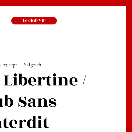
Le club VIP
. 27 sept.
  |  
Salgesch
 Libertine /
ub Sans
nterdit