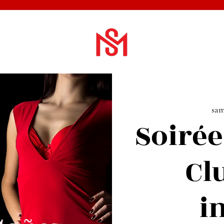
sam
Soirée
Cl
i