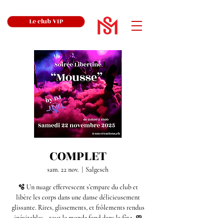
Le club VIP
COMPLET
sam. 22 nov.
  |  
Salgesch
🫧 Un nuage effervescent s’empare du club et
libère les corps dans une danse délicieusement
glissante. Rires, glissements, et frôlements rendus
inévitables… tout le monde fond dans la fête. 🧼