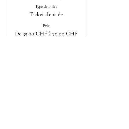
Type de billet
Ticket d'entrée
Prix
De 35.00 CHF à 70.00 CHF
Femme seule
35.00 CHF
Couple
70.00 CHF
Partager cet événement