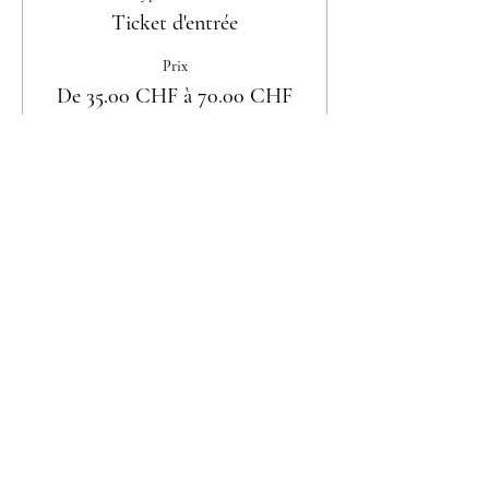
Ticket d'entrée
Prix
De 35.00 CHF à 70.00 CHF
Femme seule
35.00 CHF
Couple
70.00 CHF
Partager cet événement