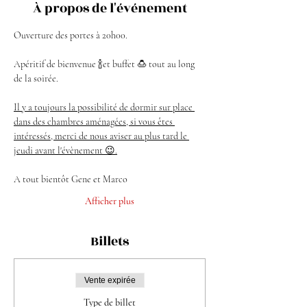
À propos de l'événement
Ouverture des portes à 20h00.
Apéritif de bienvenue 🍾et buffet 🍮 tout au long 
de la soirée.
Il y a toujours la possibilité de dormir sur place 
dans des chambres aménagées, si vous êtes 
intéressés, merci de nous aviser au plus tard le 
jeudi avant l'évènement 😉.
A tout bientôt Gene et Marco
Afficher plus
Billets
Vente expirée
Type de billet