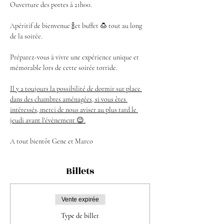
Ouverture des portes à 21h00.
Apéritif de bienvenue 🍾et buffet 🍮 tout au long 
de la soirée.
Préparez-vous à vivre une expérience unique et 
mémorable lors de cette soirée torride. 
Il y a toujours la possibilité de dormir sur place 
dans des chambres aménagées, si vous êtes 
intéressés, merci de nous aviser au plus tard le 
jeudi avant l'évènement 😉.
A tout bientôt Gene et Marco
Billets
Vente expirée
Type de billet