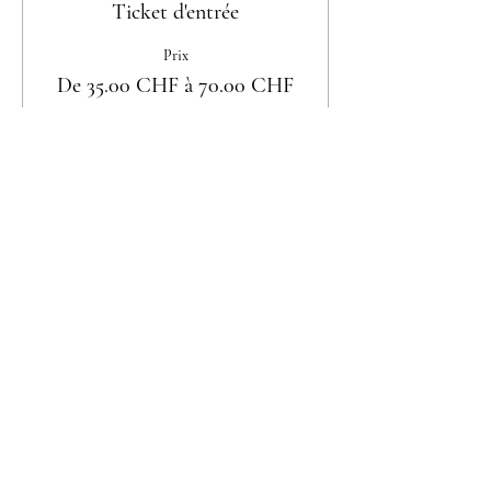
Ticket d'entrée
Prix
De 35.00 CHF à 70.00 CHF
Femme seule
35.00 CHF
Couple
70.00 CHF
Partager cet événement