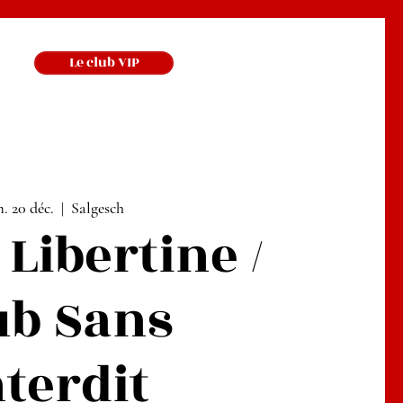
Le club VIP
. 20 déc.
  |  
Salgesch
 Libertine /
ub Sans
nterdit