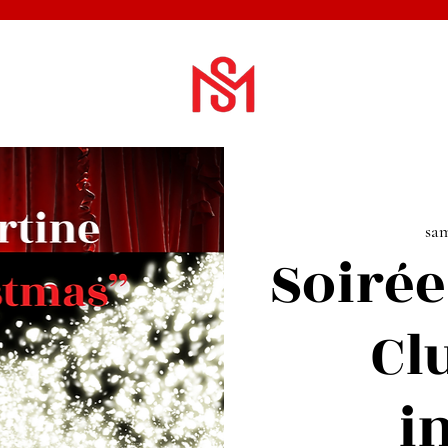
sam
Soirée
Cl
i