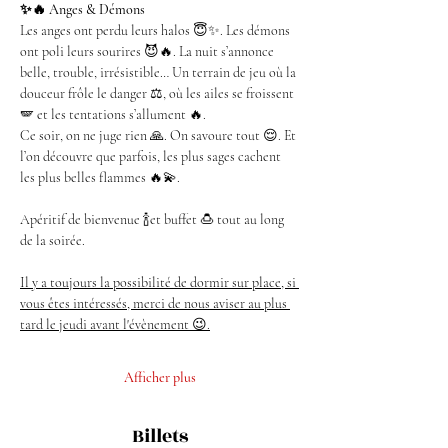
✨🔥 Anges & Démons
Les anges ont perdu leurs halos 😇✨. Les démons 
ont poli leurs sourires 😈🔥. La nuit s’annonce 
belle, trouble, irrésistible… Un terrain de jeu où la 
douceur frôle le danger ⚖️, où les ailes se froissent 
🪽 et les tentations s’allument 🔥.
Ce soir, on ne juge rien 🙏. On savoure tout 😌. Et 
l’on découvre que parfois, les plus sages cachent 
les plus belles flammes 🔥💫.
Apéritif de bienvenue 🍾et buffet 🍮 tout au long 
de la soirée.
Il y a toujours la possibilité de dormir sur place, si 
vous êtes intéressés, merci de nous aviser au plus 
tard le jeudi avant l'évènement 😉.
Afficher plus
Billets