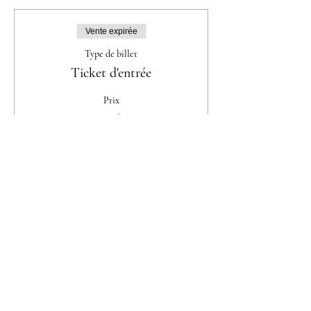
Vente expirée
Type de billet
Ticket d'entrée
Prix
De 35.00 CHF à 70.00 CHF
Femme seule
35.00 CHF
Couple
70.00 CHF