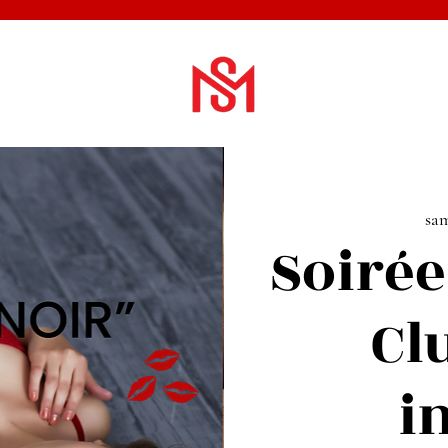
sam
Soirée
Cl
i