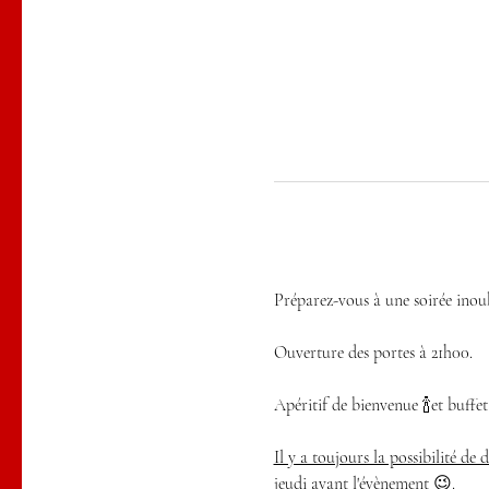
Préparez-vous à une soirée inoub
Ouverture des portes à 21h00.
Apéritif de bienvenue 🍾et buffet
Il y a toujours la possibilité de
jeudi avant l'évènement 😉.