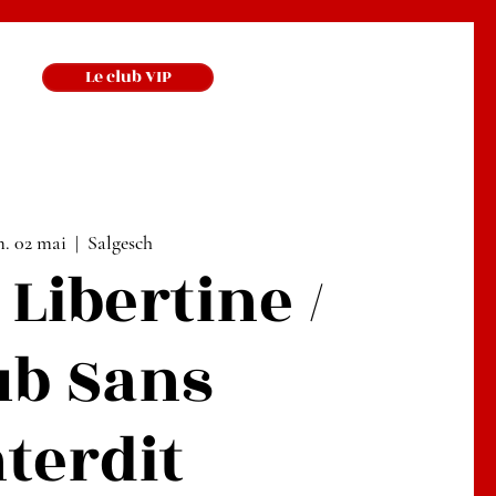
Le club VIP
. 02 mai
  |  
Salgesch
 Libertine /
ub Sans
nterdit