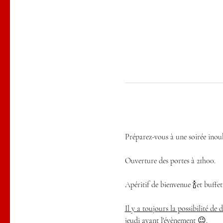
Préparez-vous à une soirée inoub
Ouverture des portes à 21h00.
Apéritif de bienvenue 🍾et buffet
Il y a toujours la possibilité de
jeudi avant l'évènement 😉.