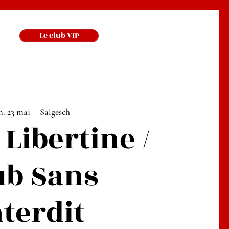
Le club VIP
m. 23 mai
  |  
Salgesch
 Libertine /
ub Sans
nterdit