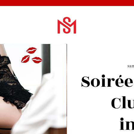
sa
Soirée
Cl
i