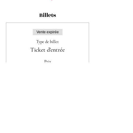
Billets
Vente expirée
Type de billet
Ticket d'entrée
Prix
De 35.00 CHF à 70.00 CHF
Femme seule
35.00 CHF
Couple
70.00 CHF