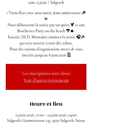
sam. 13 juin
  |  
Salgesch
« Viens fêter avec nous notre 3ème anniversaire 🎉
✨
Nous débuterons la soirée par un apéro 🍹 et une
Brochettes Party on the beach 🌴🔥.
Ensuite, DJ D. Montañez animera la soirée 🎧🎶
qui sera ouverte à tous dès 22h00.
Pour des raisons d'organisation, merci de vous
inscrire jusqu'au 8 juin 2026 🗓️
Les inscriptions sont closes
Voir d'autres événements
Heure et lieu
13 juin 2026, 17:00 – 14 juin 2026, 04:00
Salgesch, Gemmistrasse 135, 3970 Salgesch, Suisse